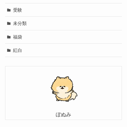
受験
未分類
福袋
紅白
ぽぬみ