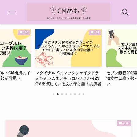
CM
CM
ルトCM出演のイ
マクドナルドのマックシェイクドラ
セブン銀行2023
笑顔が可愛い
えもんラムネとチョコバナナパイの
演女性は誰？歌
CM出演している女の子は誰？共演者
い
は？
紅白