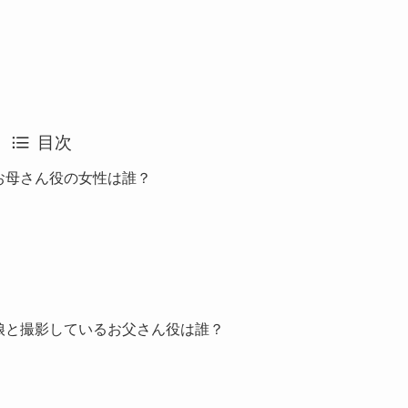
目次
いるお母さん役の女性は誰？
いる娘と撮影しているお父さん役は誰？