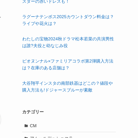
スターの赤いドレスも！
ラグーナテンボス2025カウントダウン料金は？
を
ライブや花火は？
わたしの宝物2024秋ドラマ松本若菜の共演男性
は誰?夫役と幼なじみ役
ピオヌンナル×ファミリアコラボ第2弾購入方法
は？在庫のある店舗は？
大谷翔平インスタの南部鉄器はどこの？値段や
購入方法も!ドジャースブルーが素敵
カテゴリー
CM