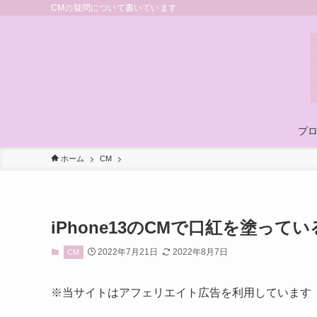
CMの疑問について書いています
プ
ホーム
CM
iPhone13のCMで口紅を塗っ
2022年7月21日
2022年8月7日
CM
※当サイトはアフェリエイト広告を利用しています