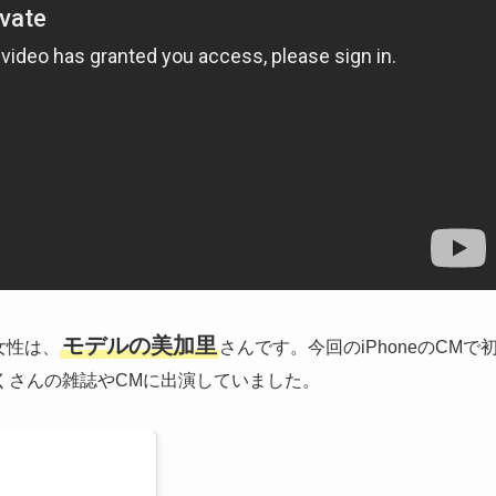
モデルの美加里
女性は、
さんです。今回のiPhoneのCMで
くさんの雑誌やCMに出演していました。