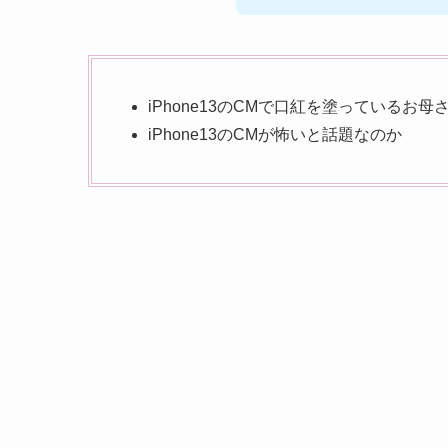
iPhone13のCMで口紅を塗っているお
iPhone13のCMが怖いと話題なのか