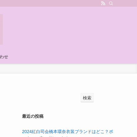
わせ
検索
最近の投稿
2024紅白司会橋本環奈衣装ブランドはどこ？ポ