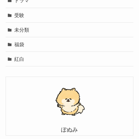
ドラマ
受験
未分類
福袋
紅白
ぽぬみ