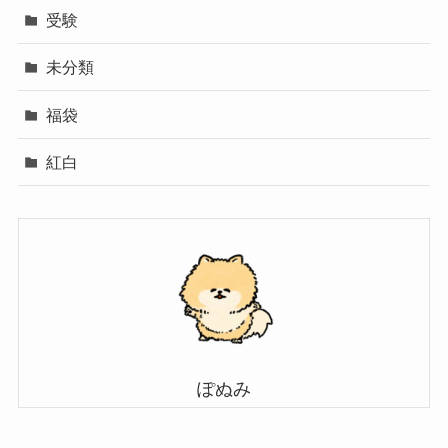
受験
未分類
福袋
紅白
ぽぬみ