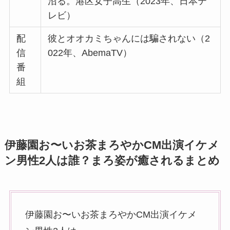
沼る。港区女子高生（2023年、日本テ
レビ）
配
彼とオオカミちゃんには騙されない（2
信
022年、AbemaTV）
番
組
伊藤園お〜いお茶まろやかCM出演イケメ
ン男性2人は誰？まろ姿が癒されるまとめ
伊藤園お〜いお茶まろやかCM出演イケメ