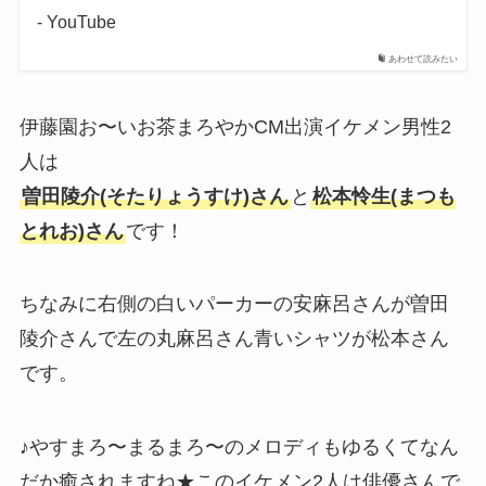
- YouTube
あわせて読みたい
伊藤園お〜いお茶まろやかCM出演イケメン男性2
人は
曽田陵介(そたりょうすけ)さん
と
松本怜生(まつも
とれお)さん
です！
ちなみに右側の白いパーカーの安麻呂さんが曽田
陵介さんで左の丸麻呂さん青いシャツが松本さん
です。
♪やすまろ〜まるまろ〜のメロディもゆるくてなん
だか癒されますね★このイケメン2人は俳優さんで