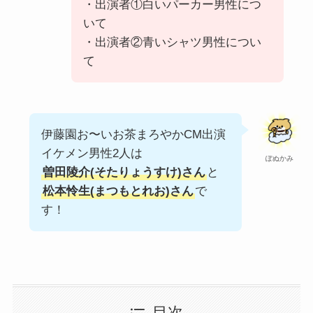
・出演者①白いパーカー男性につ
いて
・出演者②青いシャツ男性につい
て
伊藤園お〜いお茶まろやかCM出演
イケメン男性2人は
ぽぬかみ
曽田陵介(そたりょうすけ)さん
と
松本怜生(まつもとれお)さん
で
す！
目次