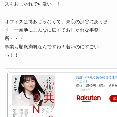
スもおしゃれで可愛い！！
オフィスは博多じゃなくて、東京の渋谷にありま
す。一頭地にこんなに広くておしゃれな事務
所・・・
事業も順風満帆なんですね！若いのにすごい
っ！！
共感SNS 丸く尖る発信で仕事
うこす ]
価格：1540円（税込、送料無
11/19時点)
楽