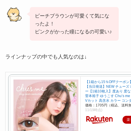
ピーチブラウンが可愛くて気にな
ったよ！
ピンクがかった瞳になるの可愛い♪
ラインナップの中でも人気なのは↓
【1箱から15％OFFクーポ
【当日発送】NEW チューズ
ー【1箱10枚入】度あり 度なし
菅本裕子 ゆうこす Chu’s me 1
Vカット 高含水 カラー コン
価格：1705円（税込、送料無
11/19時点)
楽