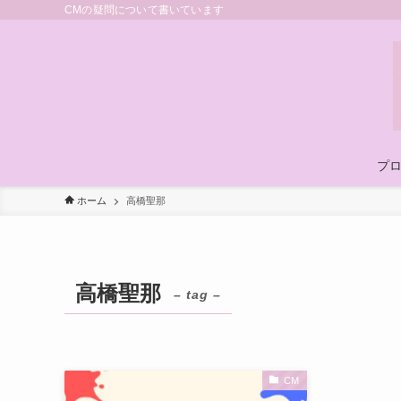
CMの疑問について書いています
プ
ホーム
高橋聖那
高橋聖那
– tag –
CM