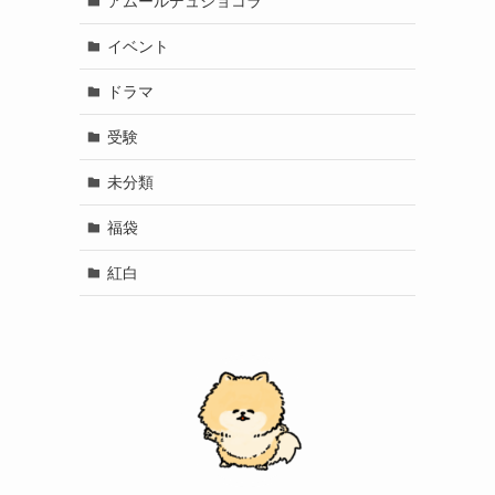
アムールデュショコラ
イベント
ドラマ
受験
未分類
福袋
紅白