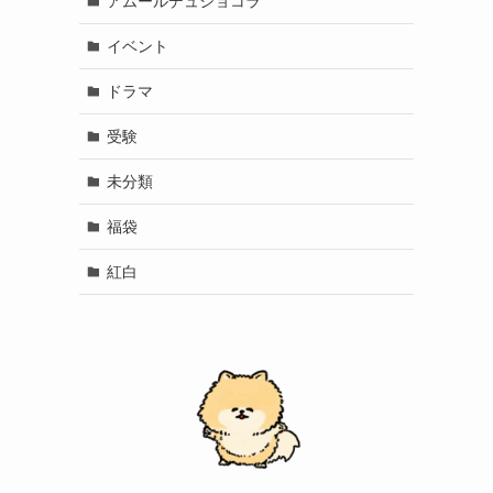
アムールデュショコラ
イベント
ドラマ
受験
未分類
福袋
紅白