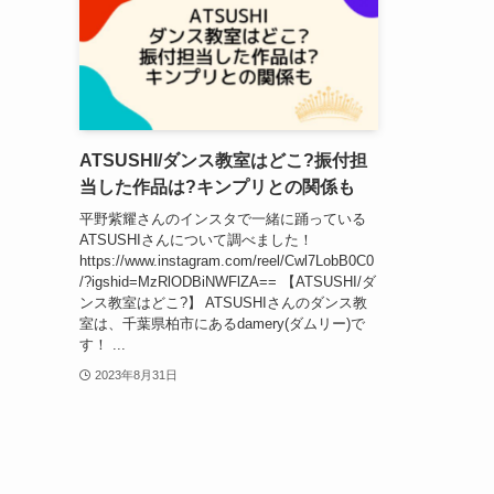
ATSUSHI/ダンス教室はどこ?振付担
当した作品は?キンプリとの関係も
平野紫耀さんのインスタで一緒に踊っている
ATSUSHIさんについて調べました！
https://www.instagram.com/reel/Cwl7LobB0C0
/?igshid=MzRlODBiNWFlZA== 【ATSUSHI/ダ
ンス教室はどこ?】 ATSUSHIさんのダンス教
室は、千葉県柏市にあるdamery(ダムリー)で
す！ ...
2023年8月31日