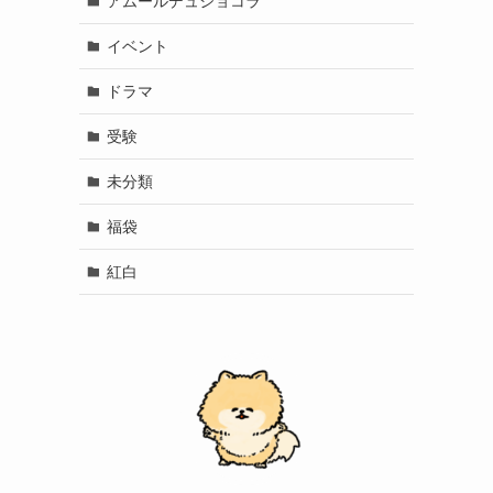
アムールデュショコラ
イベント
ドラマ
受験
未分類
福袋
紅白