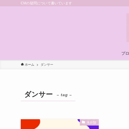
CMの疑問について書いています
プ
ホーム
ダンサー
ダンサー
– tag –
未分類