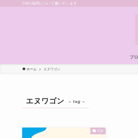
CMの疑問について書いています
プ
ホーム
エヌワゴン
エヌワゴン
– tag –
CM