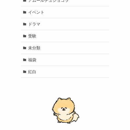
アムールデュショコラ
イベント
ドラマ
受験
未分類
福袋
紅白