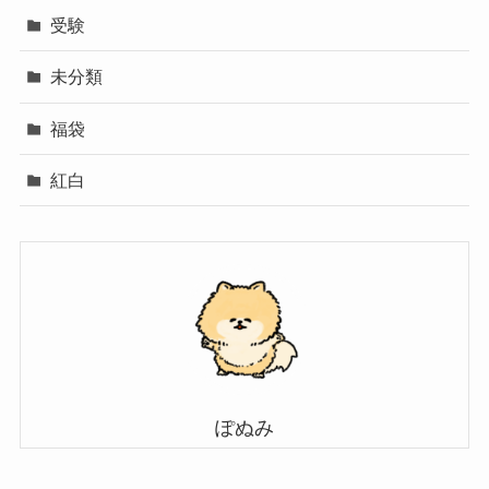
受験
未分類
福袋
紅白
ぽぬみ